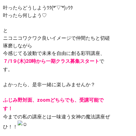
叶ったらどうしようﾜｸ(*’▽’*)♪ﾜｸ
叶ったら何しよう♡
と
ニコニコワクワク良いイメージで仲間たちと切磋
琢磨しながら
今感じてる波動で未来を自由に創る彩羽講座、
７/1９(木)20時から一期クラス募集スタート
で
す。
よかったら、是非一緒に楽しみませんか？
ふじみ野対面、zoomどちらでも、受講可能で
す！
今までの私の講座とは一味違う女神の魔法講座ぜ
ひ！！