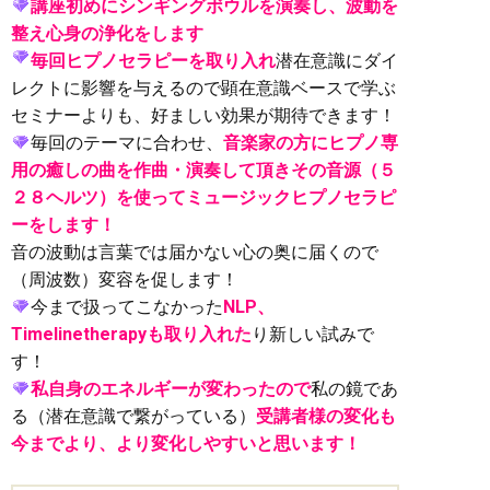
講座初めにシンギングボウルを演奏し、波動を
整え心身の浄化をします
毎回ヒプノセラピーを取り入れ
潜在意識にダイ
レクトに影響を与えるので顕在意識ベースで学ぶ
セミナーよりも、好ましい効果が期待できます！
毎回のテーマに合わせ、
音楽家の方にヒプノ専
用の癒しの曲を作曲・演奏して頂きその音源（５
２８ヘルツ）を使ってミュージックヒプノセラピ
ーをします！
音の波動は言葉では届かない心の奥に届くので
（周波数）変容を促します！
今まで扱ってこなかった
NLP、
Timelinetherapyも取り入れた
り新しい試みで
す！
私自身のエネルギーが変わったので
私の鏡であ
る（潜在意識で繋がっている）
受講者様の変化も
今までより、より変化しやすいと思います！