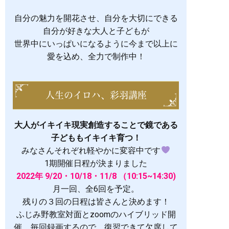
自分の魅力を開花させ、自分を大切にできる
自分が好きな大人と子どもが
世界中にいっぱいになるように今まで以上に
愛を込め、全力で制作中！
人生のイロハ、彩羽講座
大人がイキイキ現実創造することで
鏡である
子どももイキイキ育つ！
みなさんそれぞれ軽やかに変容中です
1期開催日程が決まりました
2022年 9/20・10/18・11/8 （10:15~14:30)
月一回、全6回を予定。
残りの３回の日程は皆さんと決めます！
ふじみ野教室対面とzoomのハイブリッド開
催。毎回録画するので、復習できて欠席して