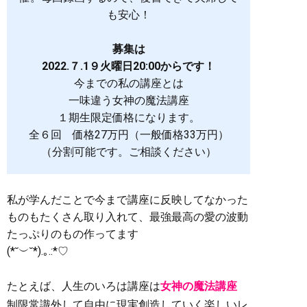
も安心！
募集は
2022.７.1９火曜日20:00からです！
今までの私の講座とは
一味違う女神の魔法講座
１期生限定価格になります。
全６回 価格27万円（一般価格33万円）
（分割可能です。ご相談ください）
私が学んだことで今まで講座に反映してなかった
ものもたくさん取り入れて、最強最高の愛の波動
たっぷりのもの作ってます
(*˘︶˘*).｡.:*♡
たとえば、人生のいろは講座は
女神の魔法講座
制限常識外して自由に現実創造していく楽しいレ